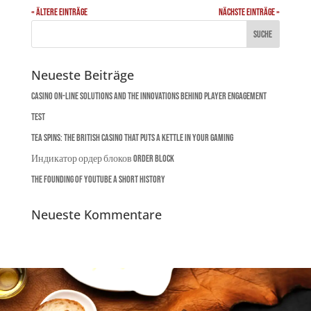
« Ältere Einträge
Nächste Einträge »
Neueste Beiträge
Casino on-line solutions and the innovations behind player engagement
Test
Tea Spins: The British Casino That Puts a Kettle in Your Gaming
Индикатор ордер блоков Order Block
The Founding of YouTube A Short History
Neueste Kommentare