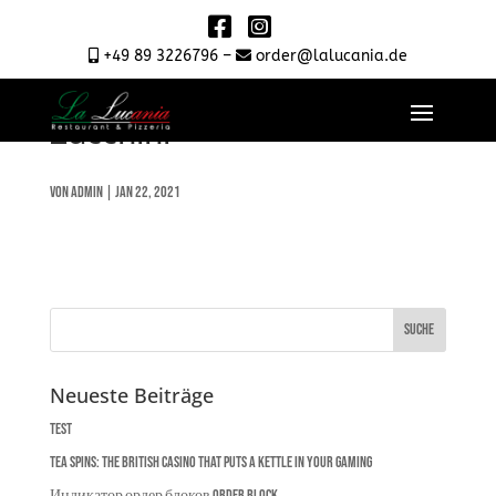
+49 89 3226796 –
order@lalucania.de
Tagliatelle con Scampi e
Zucchini
von
admin
|
Jan 22, 2021
Neueste Beiträge
Test
Tea Spins: The British Casino That Puts a Kettle in Your Gaming
Индикатор ордер блоков Order Block