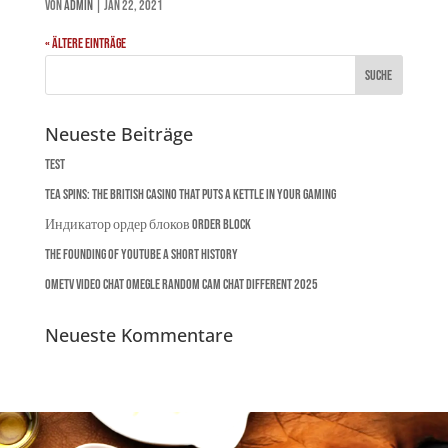
von
admin
|
Jan 22, 2021
« Ältere Einträge
Neueste Beiträge
Test
Tea Spins: The British Casino That Puts a Kettle in Your Gaming
Индикатор ордер блоков Order Block
The Founding of YouTube A Short History
Ometv Video Chat Omegle Random Cam Chat Different 2025
Neueste Kommentare