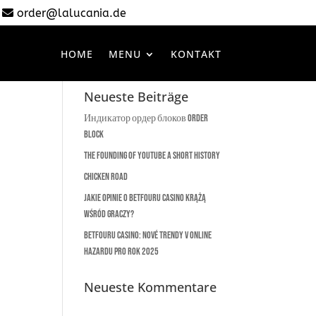
–
order@lalucania.de
HOME
MENU
KONTAKT
Neueste Beiträge
Индикатор ордер блоков Order
Block
The Founding of YouTube A Short History
Chicken Road
Jakie opinie o Betfouru Casino krążą
wśród graczy?
Betfouru Casino: Nové trendy v online
hazardu pro rok 2025
Neueste Kommentare