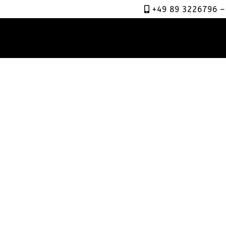
+49 89 3226796 
hne Kohlensäure – 0,5l