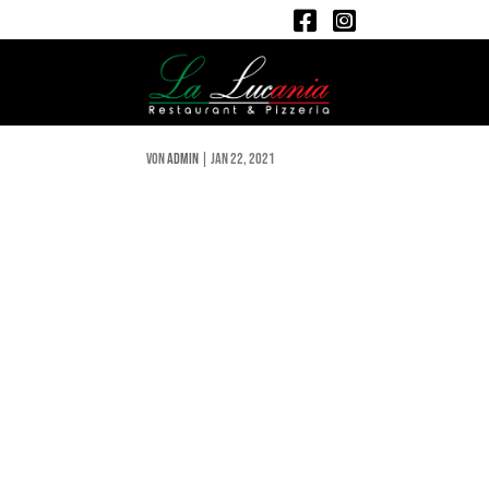
Surgiva, Flasche mit / o
von
admin
|
Jan 22, 2021