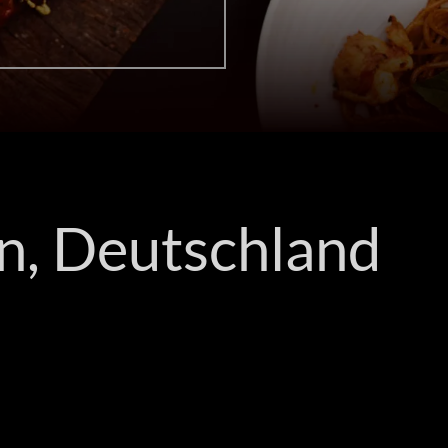
n, Deutschland