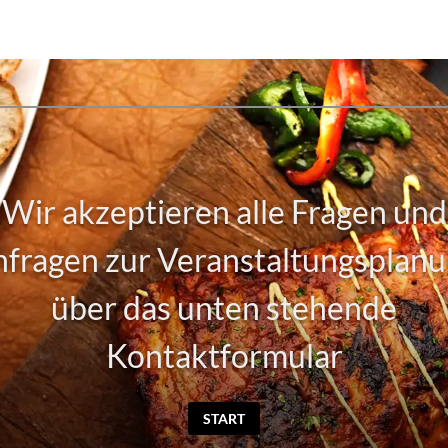
Wir akzeptieren alle Fragen und
fragen zur Veranstaltungsplan
über das unten stehende
Kontaktformular
START