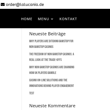
–
order@lalucania.de
HOME
MENU
KONTAKT
Neueste Beiträge
Why Players Are Ditching Gamstop for
Non Gamstop Casinos
The Freedom of Non GamStop Casinos: A
Real Look at the Trade-Offs
Why Non GamStop Casinos Are Changing
How UK Players Gamble
Casino on-line solutions and the
innovations behind player engagement
Test
Neueste Kommentare