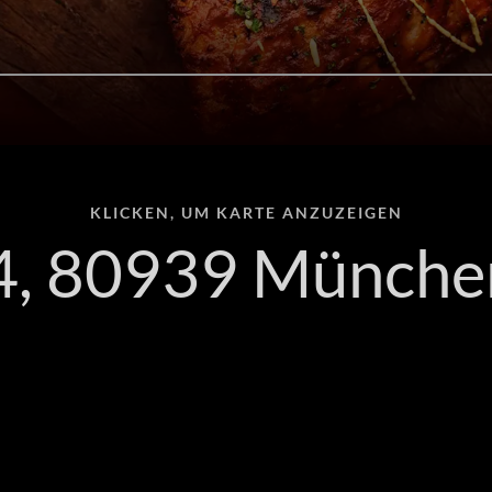
KLICKEN, UM KARTE ANZUZEIGEN
 54, 80939 Münche