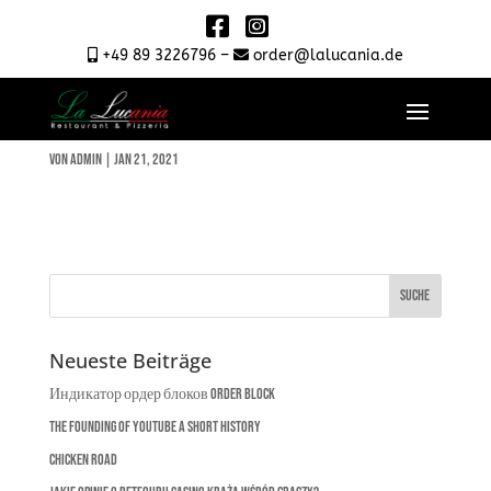
+49 89 3226796 –
order@lalucania.de
Crema di Pomodoro
von
admin
|
Jan 21, 2021
Neueste Beiträge
Индикатор ордер блоков Order Block
The Founding of YouTube A Short History
Chicken Road